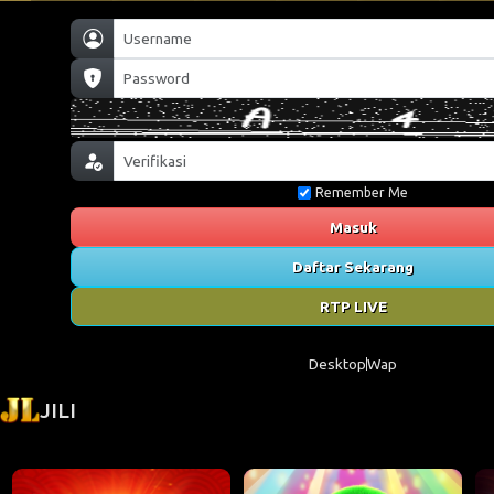
Remember Me
Masuk
Daftar Sekarang
RTP LIVE
Desktop
Wap
JILI