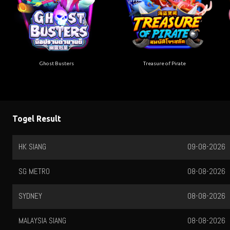
Ghost Busters
Treasure of Pirate
Togel Result
TOTOMACAU 0000
09-08-2026
TOTOMACAU 1300
08-08-2026
TOTOMACAU 1600
08-08-2026
TOTOMACAU 1900
08-08-2026
TOTOMACAU 2200
08-08-2026
TOTOMACAU 2300
08-08-2026