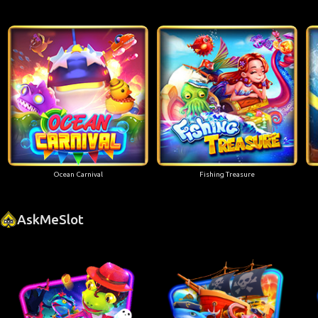
Ocean Carnival
Fishing Treasure
AskMeSlot