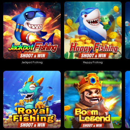
Jackpot Fishing
Happy Fishing
Royal Fishing
Boom Legend