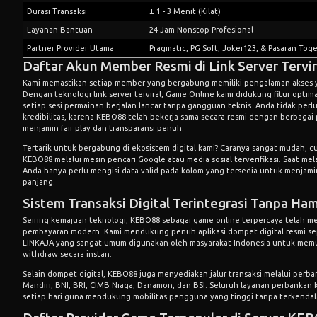
Daftar Akun Member Resmi di Link Server Terv
Kami memastikan setiap member yang bergabung memiliki pengalaman akses 
Dengan teknologi link server terviral,
Game Online
kami didukung fitur optima
setiap sesi permainan berjalan lancar tanpa gangguan teknis. Anda tidak per
kredibilitas, karena KEBO88 telah bekerja sama secara resmi dengan berbagai 
menjamin fair play dan transparansi penuh.
Tertarik untuk bergabung di ekosistem digital kami? Caranya sangat mudah, cu
KEBO88 melalui mesin pencari Google atau media sosial terverifikasi. Saat me
Anda hanya perlu mengisi data valid pada kolom yang tersedia untuk menjam
panjang.
Sistem Transaksi Digital Terintegrasi Tanpa Ha
Seiring kemajuan teknologi, KEBO88 sebagai
game online terpercaya
telah me
pembayaran modern. Kami mendukung penuh aplikasi dompet digital resmi se
LINKAJA yang sangat umum digunakan oleh masyarakat Indonesia untuk mem
withdraw secara instan.
Selain dompet digital, KEBO88 juga menyediakan jalur transaksi melalui perba
Mandiri, BNI, BRI, CIMB Niaga, Danamon, dan BSI. Seluruh layanan perbankan k
setiap hari guna mendukung mobilitas pengguna yang tinggi tanpa terkendala
Daftar Provider Game Terpopuler di Server KE
Nikmati akses ke berbagai provider dunia yang telah teruji kualitasnya di serv
Pragmatic Play (Server Premium)
PG Soft (Akses Responsif)
Joker123 Gaming