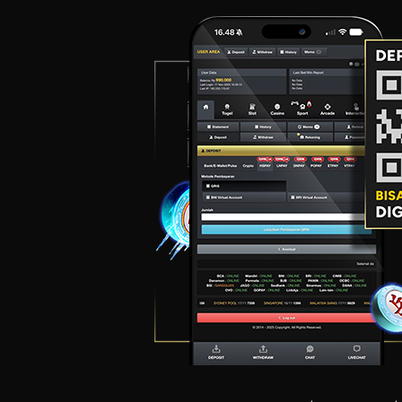
Kanes Inferno
Az
Pirates Plunder
Rid