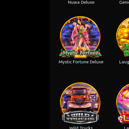
Nuwa Deluxe
Geni
Mystic Fortune Deluxe
Laug
Wild Trucks
La