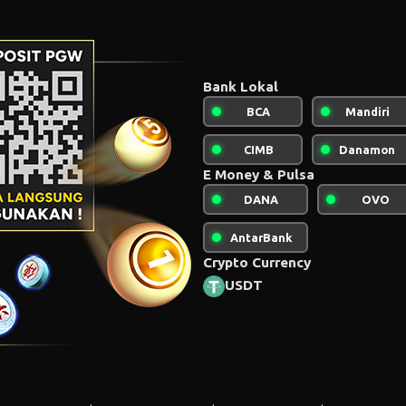
Bank Lokal
BCA
Mandiri
tlans Gold
Blackbeards Bounty
Dragons Re
CIMB
Danamon
E Money & Pulsa
DANA
OVO
AntarBank
Crypto Currency
USDT
e em Cowboy
Shoguns Land
Skys the Li