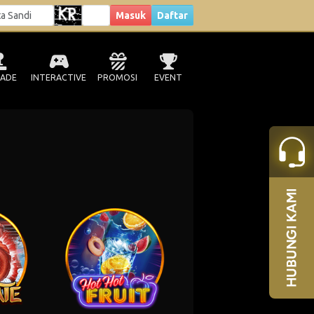
atas Perhatiannya dan SALAM JP
PERHATIAN !! Sebelum melakukan depo
Masuk
Daftar
ADE
INTERACTIVE
PROMOSI
EVENT