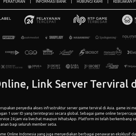
PERATURAN
|
INFORMASI BANK
|
HUBUNGI KAMI
|
KEBIJAKAN P
unt Mazuma
Fortune Dogs
Pumpkin Pa
ine, Link Server Terviral 
ndon Hunter
Treasure Tomb
Queen of Que
rupakan penyedia akses infrastruktur server game terviral di Asia. game ini
n 1 user ID yang terintegrasi secara global. Sebagai game online terpercaya
rvice 24 jam via livechat maupun WhatsApp. Platform ini telah berkembang seb
nan bagi seluruh member setia.
me Online Indonesia
yang juga menyediakan berbagai penawaran eksklusif da