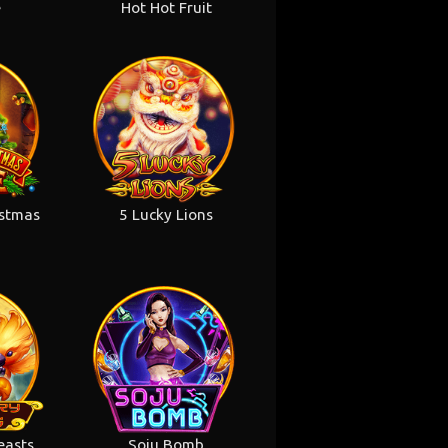
e
Hot Hot Fruit
istmas
5 Lucky Lions
easts
Soju Bomb