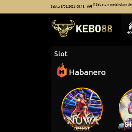
PERHATIAN !! Sebelum melakukan deposit ha
Sabtu 8/08/2026 08:11:17
HO
Slot
Habanero