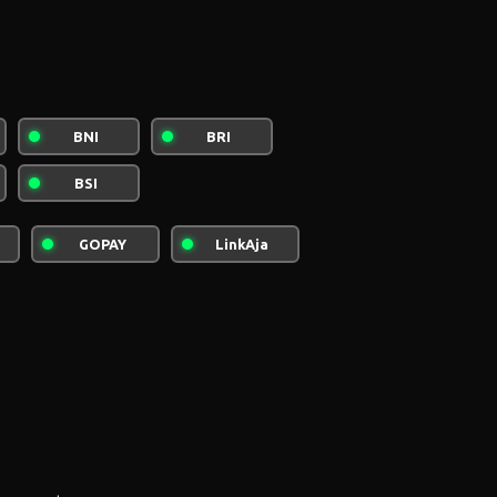
BNI
BRI
alm
King Tuts Tomb
BSI
GOPAY
LinkAja
mit
Vikings Plunder