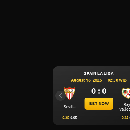
8/8/20
Safari Rumble
In
UEFA CHAMPIONS LEAGUE QUALIF
August 12, 2026 — 01:30 WIB
0 : 0
Previous
BET NOW
SK Sturm
Fener
Koi Koi Treasure
Graz
To
-0.5
0.95
0.5
0