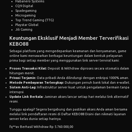
Habanero Systems
CQ9 Digital
Spadegaming
Microgaming
Top Trend Gaming (TTG)
Playstar Global
Jili Gaming
Keuntungan Eksklusif Menjadi Member Terverifikasi
KEBO88
Sebagai platform yang mengedepankan keamanan dan kenyamanan, game
online kami menawarkan berbagai keuntungan dalam bentuk pelayanan
prima bagi setiap member yang menggunakan link server terviral kami:
Proses Transaksi Kilat:
Deposit & Withdraw diproses secara otomatis dalam
hitungan menit.
Privasi Terjamin:
Data pribadi Anda dilindungi dengan enkripsi 1000% aman.
Metode Pembayaran Terlengkap:
Dukungan penuh bank lokal dan e-wallet.
Sistem Anti-Lag:
Infrastruktur server kuat untuk pengalaman bermain tanpa
interupsi.
Update Link Berkala:
Jaminan akses lancar setiap hari melalui link alternatif
resmi.
Tunggu apalagi? Segera bergabung dan pastikan akses Anda aman bersama
melalui link pendaftaran resmi di
Daftar KEBO88 Disini
dan nikmati layanan
server kelas dunia setiap harinya.
fq**av Berhasil Withdraw Rp 5.760.000,00