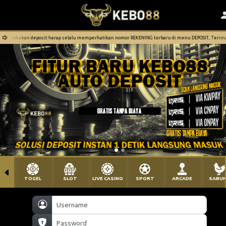
akukan deposit harap selalu memperhatikan nomor REKENING terbaru di menu DEPOSIT.. Terima Kasi
TOGEL
SLOT
LIVE CASINO
SPORT
ARCADE
SABU