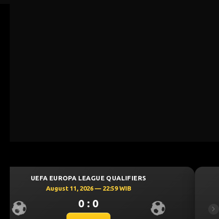
SPAIN LA LIGA
August 16, 2026 — 02:30 WIB
0 : 0
Previous
Ne