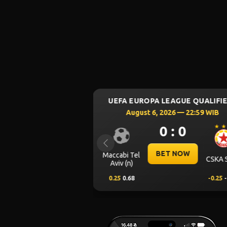
UEFA EUROPA LEAGUE QUALIFI
August 7, 2026 — 02:00 WIB
0 : 0
Previous
BET NOW
Hear
Benfica
Midlo
2.25
0.72
-2.25