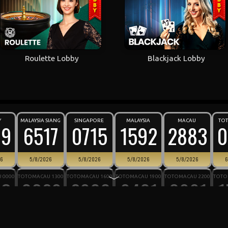
Roulette Lobby
Blackjack Lobby
Y
MALAYSIA SIANG
SINGAPORE
MALAYSIA
MACAU
TO
99
6517
0715
1592
2883
0
26
5/8/2026
5/8/2026
5/8/2026
5/8/2026
6
 0000
TOTOMACAU 1300
TOTOMACAU 1600
TOTOMACAU 1900
TOTOMACAU 2200
TOTO
53
0629
2900
9401
0991
1
26
5/8/2026
5/8/2026
5/8/2026
5/8/2026