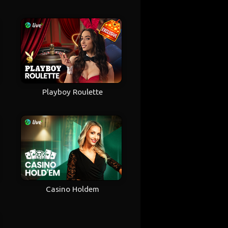
Playboy Roulette
Casino Holdem