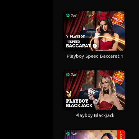
Playboy Speed Baccarat 1
Playboy Blackjack