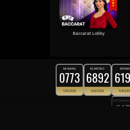
Baccarat Lobby
HK SIANG
SG METRO
SYDNE
0773
6892
61
5/8/2026
5/8/2026
5/8/20
TOTOMACAU
21
6/8/20