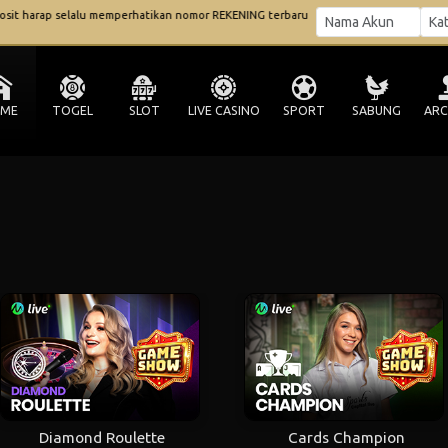
p selalu memperhatikan nomor REKENING terbaru di menu DEPOSIT.. Terima Kasih at
ME
TOGEL
SLOT
LIVE CASINO
SPORT
SABUNG
ARC
Diamond Roulette
Cards Champion