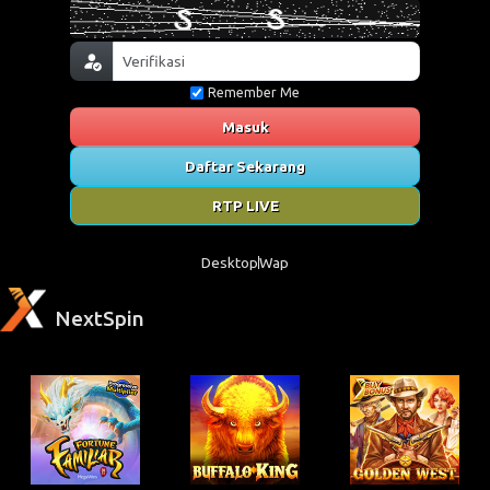
Remember Me
Masuk
Daftar Sekarang
RTP LIVE
Desktop
Wap
NextSpin
Fortune Familiar
Buffalo King
Golden West