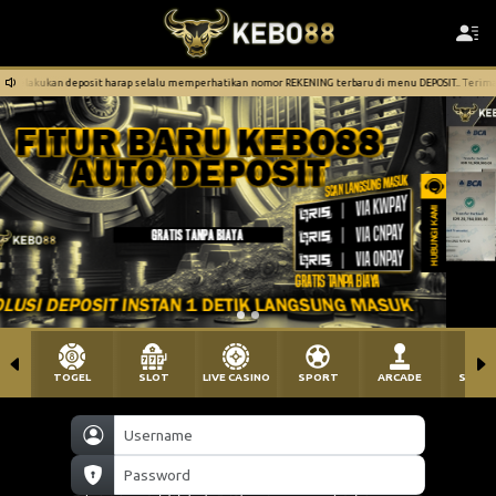
 deposit harap selalu memperhatikan nomor REKENING terbaru di menu DEPOSIT.. Terima Kasih atas
TOGEL
SLOT
LIVE CASINO
SPORT
ARCADE
SABU