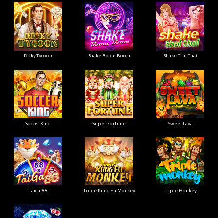
Ricky Tycoon
Shake Boom Boom
Shake Thai Thai
Soccer King
Super Fortune
Sweet Lava
Taiga 88
Triple Kung Fu Monkey
Triple Monkey