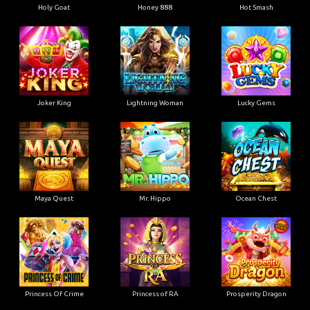
Joker King
Lightning Woman
Lucky Gems
Maya Quest
Mr. Hippo
Ocean Chest
Princess Of Crime
Princess of RA
Prosperity Dragon