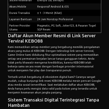
Layanan Bantuan
24 Jam Nonstop Profesional
Partner Provider
Pragmatic, PG Soft, Joker123, & Pasaran Togel
Utama
SGP Resmi
Daftar Akun Member Resmi di Link Server
Terviral KEBO88
Kami memastikan setiap member yang bergabung memiliki pengalaman
akses yang mulus di KEBO88. Dengan teknologi link server terviral,
Game Online
kami didukung fitur optimalisasi sistem yang memastikan
setiap sesi permainan berjalan lancar tanpa gangguan teknis. Anda
tidak perlu khawatir mengenai kredibilitas, karena KEBO88 telah
bekerja sama secara resmi dengan berbagai provider internasional
untuk menjamin fair play dan transparansi penuh.
Tertarik untuk bergabung di ekosistem digital kami? Caranya sangat
mudah, cukup kunjungi link resmi KEBO88 melalui mesin pencari Google
atau media sosial terverifikasi. Saat melakukan
daftar akun KEBO88
,
Anda hanya perlu mengisi data valid pada kolom yang tersedia untuk
menjamin keamanan akun jangka panjang.
Sistem Transaksi Digital Terintegrasi Tanpa
Hambatan
Seiring kemajuan teknologi, KEBO88 sebagai
game online terpercaya
telah mengintegrasikan fitur pembayaran modern. Kami mendukung
penuh aplikasi dompet digital resmi seperti DANA, OVO, GOPAY, dan
LINKAJA yang sangat umum digunakan oleh masyarakat Indonesia