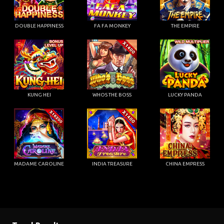
KUNG HEI
WHOS THE BOSS
LUCKY PANDA
MADAME CAROLINE
INDIA TREASURE
CHINA EMPRESS
Togel Result
TOTOMACAU 0000
08-08-2026
4072