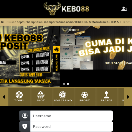
posit harap selalu memperhatikan nomor REKENING terbaru di menu DEPOSIT.. Terima Kasih atas Pe
TOGEL
SLOT
LIVE CASINO
SPORT
ARCADE
SABU