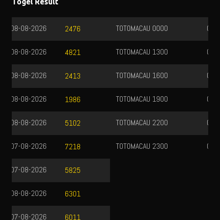
TOTOMACAU 1300
08-08-2026
0342
TOTOMACAU 1600
08-08-2026
2957
TOTOMACAU 1900
07-08-2026
6303
TOTOMACAU 2200
07-08-2026
9178
TOTOMACAU 2300
07-08-2026
9141