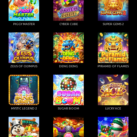
PIGGY MASTER
CYBER CUBE
SUPER GEMS 2
ZEUS OF OLYMPUS
DENG DENG
PYRAMID OF FLAMES
MYSTIC LEGEND 2
SUGAR BOOM
LUCKY ACE
CHEF HUSKY
FEATURE BUY・SUPER
FEATURE BUY・CHRISTMAS
POWERFUL
EXPRESS