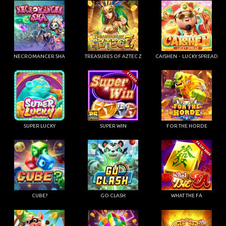
NECROMANCER SHA
TREASURES OF AZTEC Z
CAISHEN・LUCKY SPREAD
SUPER LUCKY
SUPER WIN
FOR THE HORDE
CUBE?
GO CLASH
WHAT THE FA