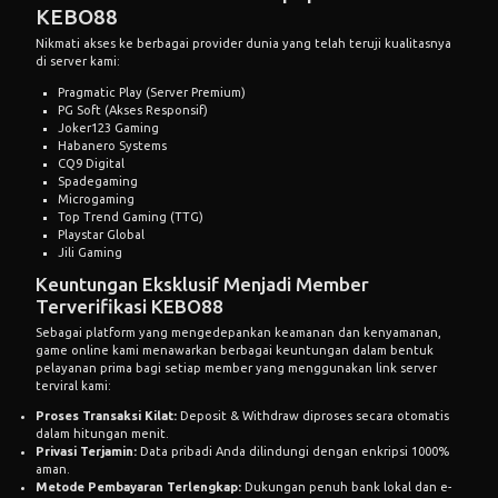
Pragmatic Play (Server Premium)
PG Soft (Akses Responsif)
Joker123 Gaming
Habanero Systems
CQ9 Digital
Spadegaming
Microgaming
Top Trend Gaming (TTG)
Playstar Global
Jili Gaming
Keuntungan Eksklusif Menjadi Member
Terverifikasi KEBO88
Sebagai platform yang mengedepankan keamanan dan kenyamanan,
game online kami menawarkan berbagai keuntungan dalam bentuk
pelayanan prima bagi setiap member yang menggunakan link server
terviral kami:
Proses Transaksi Kilat:
Deposit & Withdraw diproses secara otomatis
dalam hitungan menit.
Privasi Terjamin:
Data pribadi Anda dilindungi dengan enkripsi 1000%
aman.
Metode Pembayaran Terlengkap:
Dukungan penuh bank lokal dan e-
wallet.
Sistem Anti-Lag:
Infrastruktur server kuat untuk pengalaman bermain
tanpa interupsi.
Update Link Berkala:
Jaminan akses lancar setiap hari melalui link