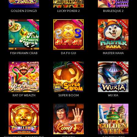
FISH PRAWN CRAB
DA FU GUI
MASTER HAHA
RAT OF WEALTH
SUPER BOOM
WU XIA
CHALLENGE・GOLDEN PIG
KUNGFU
GOLDEN WEEK