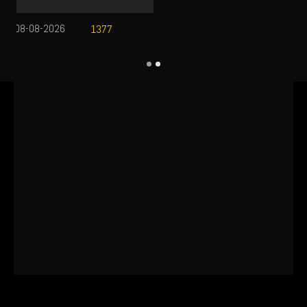
SPAIN LA LIGA
August 16, 2026 — 00:30 WIB