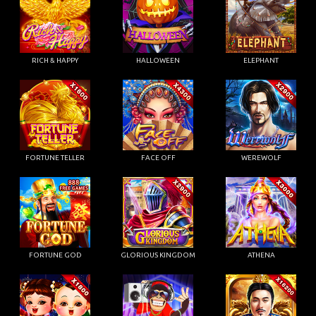
RICH & HAPPY
HALLOWEEN
ELEPHANT
FORTUNE TELLER
FACE OFF
WEREWOLF
FORTUNE GOD
GLORIOUS KINGDOM
ATHENA
DOUBLE HAPPINESS
FA FA MONKEY
THE EMPIRE