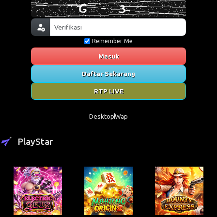
Remember Me
Masuk
Daftar Sekarang
RTP LIVE
Desktop
Wap
PlayStar
ELECTRIC ZEUS
MAHJONG ORIGIN 2
BOUNTY EXPRESS