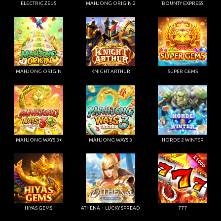
MAHJONG ORIGIN
KNIGHT ARTHUR
SUPER GEMS
MAHJONG WAYS 3+
MAHJONG WAYS 3
HORDE 2 WINTER
HIYAS GEMS
ATHENA・LUCKY SPREAD
777