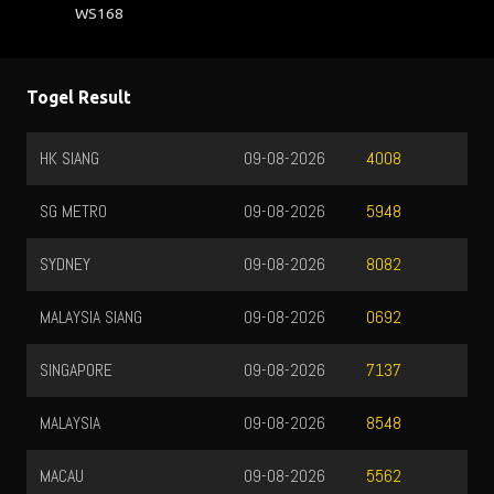
WS168
Togel Result
HK SIANG
09-08-2026
4008
SG METRO
09-08-2026
5948
SYDNEY
09-08-2026
8082
MALAYSIA SIANG
09-08-2026
0692
SINGAPORE
09-08-2026
7137
MALAYSIA
09-08-2026
8548
MACAU
09-08-2026
5562