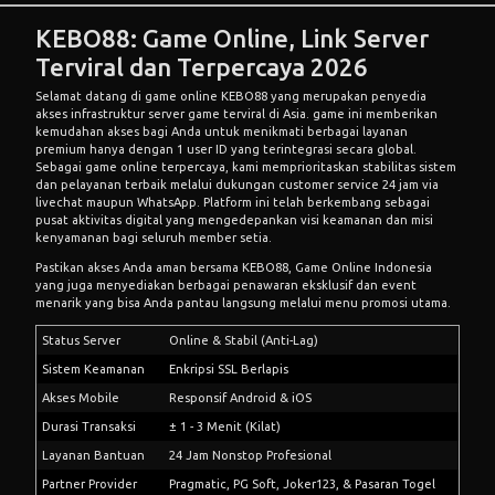
KEBO88: Game Online, Link Server
Terviral dan Terpercaya 2026
Selamat datang di game online
KEBO88
yang merupakan penyedia
akses infrastruktur server game terviral di Asia. game ini memberikan
kemudahan akses bagi Anda untuk menikmati berbagai layanan
premium hanya dengan 1 user ID yang terintegrasi secara global.
Sebagai game online terpercaya, kami memprioritaskan stabilitas sistem
dan pelayanan terbaik melalui dukungan customer service 24 jam via
livechat maupun WhatsApp. Platform ini telah berkembang sebagai
pusat aktivitas digital yang mengedepankan visi keamanan dan misi
kenyamanan bagi seluruh member setia.
Pastikan akses Anda aman bersama KEBO88,
Game Online Indonesia
yang juga menyediakan berbagai penawaran eksklusif dan event
menarik yang bisa Anda pantau langsung melalui menu promosi utama.
Status Server
Online & Stabil (Anti-Lag)
Sistem Keamanan
Enkripsi SSL Berlapis
Akses Mobile
Responsif Android & iOS
Durasi Transaksi
± 1 - 3 Menit (Kilat)
Layanan Bantuan
24 Jam Nonstop Profesional
Partner Provider
Pragmatic, PG Soft, Joker123, & Pasaran Togel