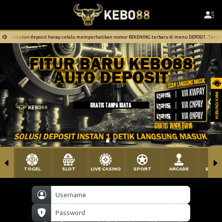
lakukan deposit harap selalu memperhatikan nomor REKENING terbaru di menu DEPOSIT.. Terima Kas
TOGEL
SLOT
LIVE CASINO
SPORT
ARCADE
SABU