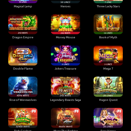
Dragon Empire
Money Mouse
Book of Myth
Double Flame
Jokers Treasure
Mega 7
Rise of Werewolves
Legendary Beasts Saga
Hugon Quest
Rich Caishen
Muay Thai Fighter
Sexy Vegas