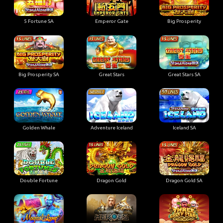
Big Prosperity SA
Great Stars
Great Stars SA
Golden Whale
Adventure Iceland
Iceland SA
Double Fortune
Dragon Gold
Dragon Gold SA
Magical Lamp
Heroes
Three Lucky Stars