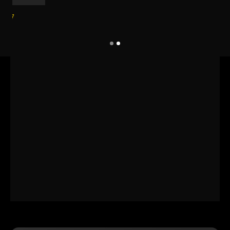
UEFA EUROPA LEAGUE QUALIFIERS
August 7, 2026 — 00:00 WIB