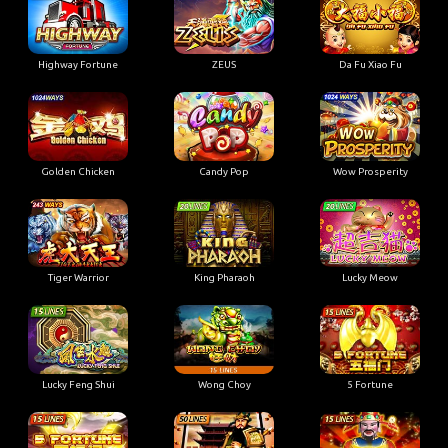
Highway Fortune
ZEUS
Da Fu Xiao Fu
Golden Chicken
Candy Pop
Wow Prosperity
Tiger Warrior
King Pharaoh
Lucky Meow
Lucky Feng Shui
Wong Choy
5 Fortune
5 Fortune SA
Emperor Gate
Big Prosperity