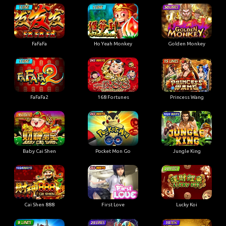
Golden Monkey
FaFaFa
Ho Yeah Monkey
FaFaFa2
168 Fortunes
Princess Wang
Baby Cai Shen
Pocket Mon Go
Jungle King
First Love
Cai Shen 888
Lucky Koi