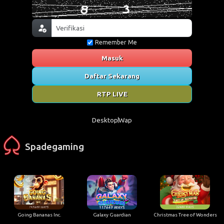
Remember Me
Masuk
Daftar Sekarang
RTP LIVE
Desktop
Wap
Spadegaming
Going Bananas Inc.
Galaxy Guardian
Christmas Tree of Wonders