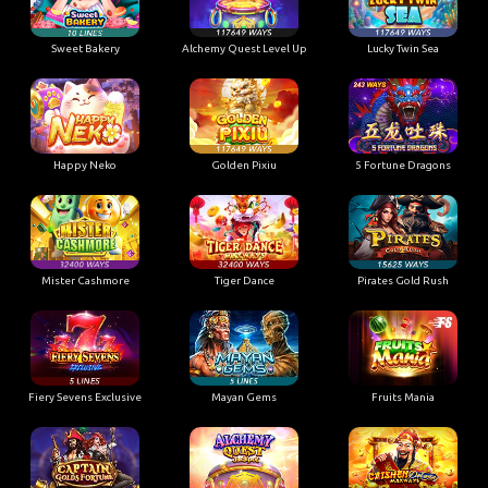
Happy Neko
Golden Pixiu
5 Fortune Dragons
Mister Cashmore
Tiger Dance
Pirates Gold Rush
Fiery Sevens Exclusive
Mayan Gems
Fruits Mania
Captain Golds Fortune
Alchemy Quest Jackpot
Caishen Deluxe Megaways