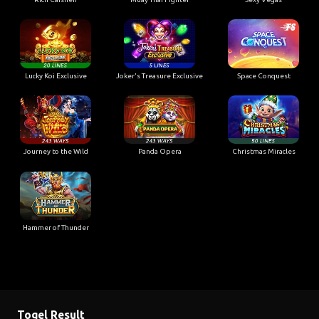
Lucky Koi Exclusive
Joker's Treasure Exclusive
Space Conquest
Journey to the Wild
Panda Opera
Christmas Miracles
Hammer of Thunder
Togel Result
TOTOMACAU 0000
06-08-2026
2153