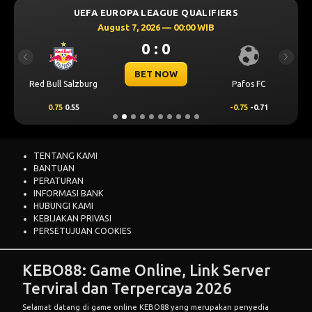
0 : 0
Previous
Next
BET NOW
Red Bull Salzburg
Pafos FC
0.75
0.55
-0.75
-0.71
TENTANG KAMI
BANTUAN
PERATURAN
INFORMASI BANK
HUBUNGI KAMI
KEBIJAKAN PRIVASI
PERSETUJUAN COOKIES
KEBO88: Game Online, Link Server
Terviral dan Terpercaya 2026
Selamat datang di game online
KEBO88
yang merupakan penyedia
akses infrastruktur server game terviral di Asia. game ini memberikan
kemudahan akses bagi Anda untuk menikmati berbagai layanan
premium hanya dengan 1 user ID yang terintegrasi secara global.
Sebagai game online terpercaya, kami memprioritaskan stabilitas sistem