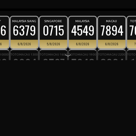
Y
MALAYSIA SIANG
SINGAPORE
MALAYSIA
MACAU
TO
16
6379
0715
4549
7894
7
26
6/8/2026
5/8/2026
6/8/2026
6/8/2026
7
 0000
TOTOMACAU 1300
TOTOMACAU 1600
TOTOMACAU 1900
TOTOMACAU 2200
TOTO
29
9894
0597
5843
3064
1
26
6/8/2026
6/8/2026
6/8/2026
6/8/2026