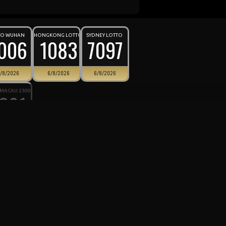
TO WUHAN
HONGKONG LOTTO
SYDNEY LOTTO
006
1083
7097
/8/2026
6/8/2026
6/8/2026
MACAU 2300
391
6/8/2026