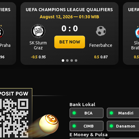
IERS
E-FOOTBALL F24 ELITE CLUB FRIENDLY
E-FO
August 7, 2026 — 12:30 WIB
0 : 1
BET NOW
Saint-
e-Bayern
e-Atletico
Manc
oise
Munchen
Madrid
C
1.00
0.00
0.93
0.00
0.83
0.7
Bank Lokal
BCA
Mandiri
CIMB
Danamon
E Money & Pulsa