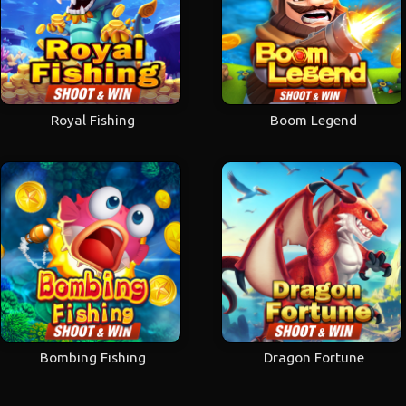
Royal Fishing
Boom Legend
Bombing Fishing
Dragon Fortune