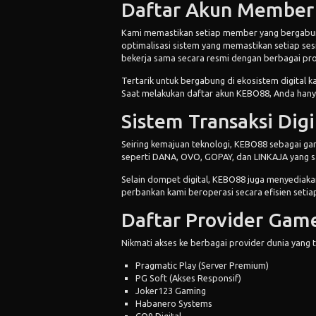
Daftar Akun Member 
Kami memastikan setiap member yang bergabung 
optimalisasi sistem yang memastikan setiap ses
bekerja sama secara resmi dengan berbagai prov
Tertarik untuk bergabung di ekosistem digital k
Saat melakukan
daftar akun KEBO88
, Anda han
Sistem Transaksi Dig
Seiring kemajuan teknologi, KEBO88 sebagai
ga
seperti DANA, OVO, GOPAY, dan LINKAJA yang s
Selain dompet digital, KEBO88 juga menyediakan 
perbankan kami beroperasi secara efisien setia
Daftar Provider Gam
Nikmati akses ke berbagai provider dunia yang te
Pragmatic Play (Server Premium)
PG Soft (Akses Responsif)
Joker123 Gaming
Habanero Systems
CQ9 Digital