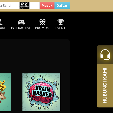
tas Perhatiannya dan SALAM JP
PERHATIAN !! Sebelum melakukan depos
Masuk
Daftar
ADE
INTERACTIVE
PROMOSI
EVENT