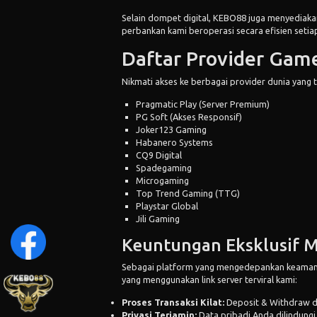
Selain dompet digital, KEBO88 juga menyediakan 
perbankan kami beroperasi secara efisien setia
Daftar Provider Gam
Nikmati akses ke berbagai provider dunia yang te
Pragmatic Play (Server Premium)
PG Soft (Akses Responsif)
Joker123 Gaming
Habanero Systems
CQ9 Digital
Spadegaming
Microgaming
Top Trend Gaming (TTG)
Playstar Global
Jili Gaming
Keuntungan Eksklusif M
Sebagai platform yang mengedepankan keamana
yang menggunakan link server terviral kami:
Proses Transaksi Kilat:
Deposit & Withdraw di
Privasi Terjamin:
Data pribadi Anda dilindung