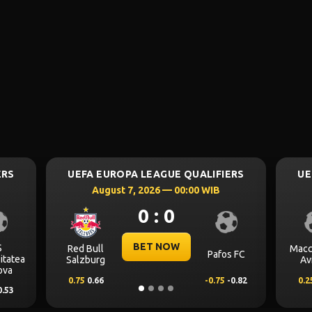
26
6/8/2026
5/8/2026
5/8/2026
5/8/2026
ERS
UEFA EUROPA LEAGUE QUALIFIERS
UE
August 7, 2026 — 00:00 WIB
0 : 0
BET NOW
Lincoln Red
Omonia
rs FC
P
Imps (n)
Nicosia
0.66
-0.75
-0.82
0.75
0.66
0.