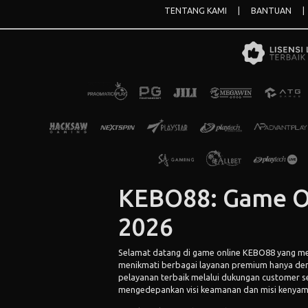
TENTANG KAMI
|
BANTUAN
|
KEBO88: Game Onl
2026
Selamat datang di game online
KEBO88
yang me
menikmati berbagai layanan premium hanya denga
pelayanan terbaik melalui dukungan customer se
mengedepankan visi keamanan dan misi kenyama
Pastikan akses Anda aman bersama KEBO88,
Ga