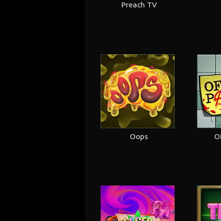
Preach TV
Oops
O