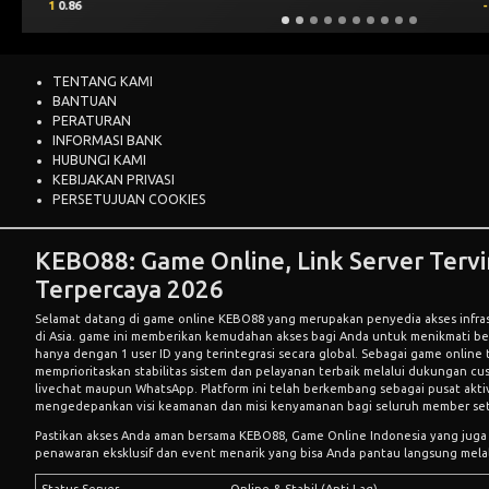
-0.5
0.95
TENTANG KAMI
BANTUAN
PERATURAN
INFORMASI BANK
HUBUNGI KAMI
KEBIJAKAN PRIVASI
PERSETUJUAN COOKIES
KEBO88: Game Online, Link Server Tervi
Terpercaya 2026
Selamat datang di game online
KEBO88
yang merupakan penyedia akses infrast
di Asia. game ini memberikan kemudahan akses bagi Anda untuk menikmati b
hanya dengan 1 user ID yang terintegrasi secara global. Sebagai game online 
memprioritaskan stabilitas sistem dan pelayanan terbaik melalui dukungan cus
livechat maupun WhatsApp. Platform ini telah berkembang sebagai pusat aktiv
mengedepankan visi keamanan dan misi kenyamanan bagi seluruh member set
Pastikan akses Anda aman bersama KEBO88,
Game Online Indonesia
yang juga
penawaran eksklusif dan event menarik yang bisa Anda pantau langsung mela