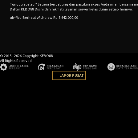
Tunggu apalagi? Segera bergabung dan pastikan akses Anda aman bersama mela
Daftar KEBO88 Disini
dan nikmati layanan server kelas dunia setiap harinya.
ub**bu Berhasil Withdraw Rp 8.642.000,00
© 2015 - 2026 Copyright KEBO88.
All Rights Reserved.
LAPOR PUSAT