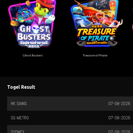
Ghost Busters
Treasure of Pirate
Togel Result
HK SIANG
07-08-2026
SG METRO
07-08-2026
SYDNEY
07-08-2026